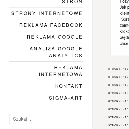
STRON
Pozys
Jak 
STRONY INTERNETOWE
klie
"Spr
REKLAMA FACEBOOK
zain
krok
REKLAMA GOOGLE
błęde
chce
ANALIZA GOOGLE
ANALYTICS
REKLAMA
STRONY INT
INTERNETOWA
STRONY INT
KONTAKT
STRONY INT
STRONY INT
SIGMA-ART
STRONY INT
STRONY INT
Szukaj:
STRONY INT
STRONY INTE