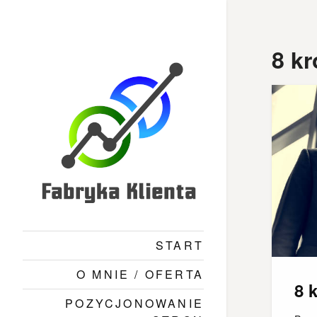
Skip
to
content
8 kr
START
O MNIE / OFERTA
8 
POZYCJONOWANIE