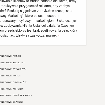
kiwanie klientów to trudne zadanie dla każdej firmy.
produktywnie przygotować reklamę, aby zdobyć
ntów? Posłużę się jednym z artykułów czasopisma
awny Marketing", które polecam osobom
teresowanym cyfrowym marketingiem. 8 skutecznych
ów zdobywania klienta Ustal cel działania Częstym
m przedsiębiorcy jest brak zdefiniowania celu, który
 osiągnąć. Efekty są zazwyczaj marne,
»
ERNETOWE TUREK
ERNETOWE BRZEZINY
ERNETOWE STAWISZYN
ERNETOWE KOTLIN
ERNETOWE ODOLANÓW
ERNETOWE ANTONIN
ERNETOWE ZDUŃSKA WOLA
RNETOWE BŁASZKI